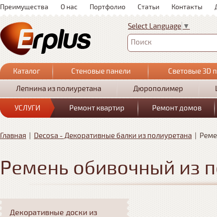
Преимущества
О нас
Портфолио
Статьи
Контакты
Select Language
▼
Поиск
Каталог
Стеновые панели
Световые 3D 
Лепнина из полиуретана
Дюрополимер
УСЛУГИ
Ремонт квартир
Ремонт домов
Главная
|
Decosa - Декоративные балки из полиуретана
|
Реме
Ремень обивочный из п
Декоративные доски из