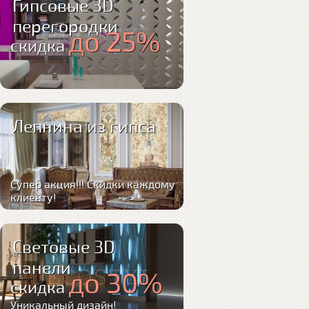
Гипсовые 3D
перегородки
до 25%
скидка
Лепнина из гипса
Супер акция!!! Скидки каждому
клиенту!
Световые 3D
панели
до 30%
скидка
Уникальный дизайн!