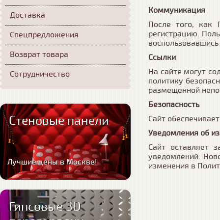
Коммуникация
Доставка
После того, как
регистрацию. Пол
Спецпредложения
воспользовавшись
Возврат товара
Ссылки
На сайте могут со
Сотрудничество
политику безопасн
размещенной непос
Безопасность
Стеновые панели
Сайт обеспечивает
Уведомления об и
Сайт оставляет з
уведомлений. Нов
Лучшие цены в Москве!
изменения в Полит
Гипсовые 3D