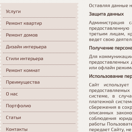
Оставляя данные н
Услуги
Защита данных
Администрация 
Ремонт квартир
предоставленную 
третьим лицам, к
Ремонт домов
ведет свою деятел
Дизайн интерьера
Получение персон
Для коммуникации
Стили интерьера
предоставленных д
или офлайн режим
Ремонт комнат
Использование пе
Преимущества
Сайт используе
предоставляемых 
О нас
системе, в случ
платежной системе
Портфолио
сбережения в сох
описанных закон
Статьи
соблюдения юриди
работы Пользовате
Контакты
передает Сайту, н