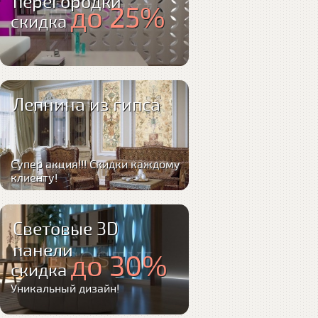
перегородки
до 25%
скидка
Лепнина из гипса
Супер акция!!! Скидки каждому
клиенту!
Световые 3D
панели
до 30%
скидка
Уникальный дизайн!