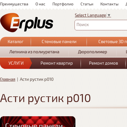
Преимущества
О нас
Портфолио
Статьи
Контакты
Select Language
▼
Поиск
Каталог
Стеновые панели
Световые 3D 
Лепнина из полиуретана
Дюрополимер
УСЛУГИ
Ремонт квартир
Ремонт домов
Главная
|
Асти рустик р010
Асти рустик р010
Стеновые панели