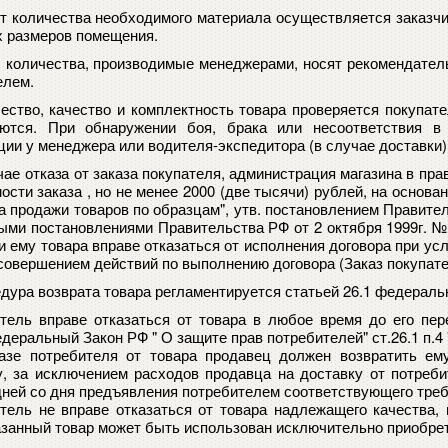
ет количества необходимого материала осуществляется заказч
х размеров помещения.
 количества, производимые менеджерами, носят рекомендатель
елем.
ество, качество и комплектность товара проверяется покупат
ются. При обнаружении боя, брака или несоответствия в
ции у менеджера или водителя-экспедитора (в случае доставки)
чае отказа от заказа покупателя, администрация магазина в пр
ости заказа , но не менее 2000 (две тысячи) рублей, на основ
а продажи товаров по образцам", утв. постановлением Правител
ыми постановлениями Правительства РФ от 2 октября 1999г. №11
и ему товара вправе отказаться от исполнения договора при у
 совершением действий по выполнению договора (Заказ покупате
едура возврата товара регламентируется статьей 26.1 федераль
тель вправе отказаться от товара в любое время до его пер
едеральный Закон РФ " О защите прав потребителей" ст.26.1 п.4
азе потребителя от товара продавец должен возвратить е
у, за исключением расходов продавца на доставку от потреби
дней со дня предъявления потребителем соответствующего треб
тель не вправе отказаться от товара надлежащего качества,
азанный товар может быть использован исключительно приобре