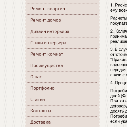
1. Расч
Ремонт квартир
ему все
Расчеты
Ремонт домов
покупат
2.
Колич
Дизайн интерьера
принима
реализа
Стили интерьера
3. В слу
от стоим
Ремонт комнат
"Правил
внесенн
Преимущества
передач
связи с
О нас
4. Проц
Портфолио
Потреби
дней
(Ф
Статьи
При отк
договор
десять 
Контакты
Потреби
если ук
Доставка