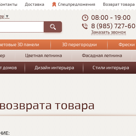
Контакты
Доставка
Спецпредложения
Возврат товара
08:00 - 19:00
ge
▼
8 (985) 727-6
Заказать звонок
ветовые 3D панели
3D перегородки
Фрески 
ер
Цветная лепнина
Фасадная лепнина
т домов
Дизайн интерьера
Стили интерьера
 возврата товара
НИЕ: