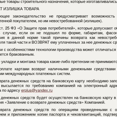
ные товары строительного назначения, которые изготавливались
Т ИЗЛИШКА ТОВАРА
ющее законодательство не предусматривает возможность 
тенной покупателем, но им невостребованной (излишек).
 ст. 25 ФЗ «О Защите прав потребителей», которые допускают о
в случае, если он не подошел по форме, габаритам, фасон
вия в данной норме такой причины возврата как невостреб
еля такой части и ВОЗВРАТ ему уплаченных за нее денежных ср
зи с особенностями технологии производства
может отличаться 
ается бракованным.
 укладки и монтажа товара какие-либо претензии не принимаютс
оплате картами возврат наличными денежными средствами 
ми международных платежных систем.
врата денежных средств на банковскую карту необходимо зап
 высылается по требованию компанией на электронный адр
а по адресу
erplus@yandex.ru
 денежных средств будет осуществлен на банковскую карту в т
ия «Заявление о возврате денежных средств» Компанией.
зврата денежных средств по операциям проведенными с 
ием и приложением копии паспорта и чеков/квитанций, подтв