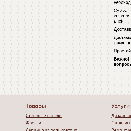
необход
Сумма в
исчисля
дней.
Доставк
Доставк
также п
Простой
Важно! 
вопросы
Товары
Услуги
Стеновые панели
Дизайн и
Фрески
Стили ин
Лепнина из полиуретана
Ремонт к