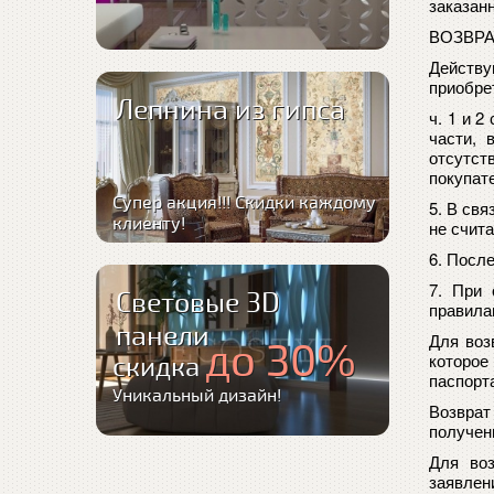
заказан
ВОЗВРА
Действу
приобре
Лепнина из гипса
ч. 1 и 2
части, 
отсутст
покупат
Супер акция!!! Скидки каждому
5.
В свя
клиенту!
не счит
6.
После
7. При 
Световые 3D
правила
панели
Для воз
до 30%
которое
скидка
паспорт
Уникальный дизайн!
Возврат
получен
Для во
заявлен