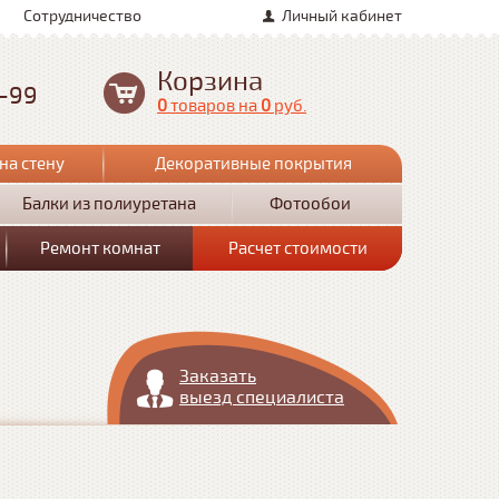
Сотрудничество
Личный кабинет
Корзина
0-99
0
товаров
на
0
руб.
на стену
Декоративные покрытия
Балки из полиуретана
Фотообои
Ремонт комнат
Расчет стоимости
Заказать
выезд специалиста