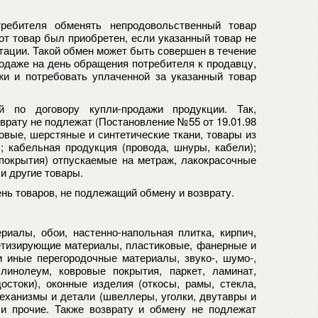
ребителя обменять непродовольственный товар
от товар был приобретен, если указанный товар не
тации. Такой обмен может быть совершен в течение
родаже на день обращения потребителя к продавцу,
жи и потребовать уплаченной за указанный товар
 по договору купли-продажи продукции. Так,
врату не подлежат (Постановление №55 от 19.01.98
овые, шерстяные и синтетические ткани, товары из
; кабельная продукция (провода, шнуры, кабели);
покрытия) отпускаемые на метраж, лакокрасочные
 и другие товары.
нь товаров, не подлежащий обмену и возврату.
риалы, обои, настенно-напольная плитка, кирпич,
метизирующие материалы, пластиковые, фанерные и
и иные перегородочные материалы, звуко-, шумо-,
линолеум, ковровые покрытия, паркет, ламинат,
стоки), оконные изделия (откосы, рамы, стекла,
еханизмы и детали (швеллеры, уголки, двутавры и
) и прочие. Также возврату и обмену не подлежат