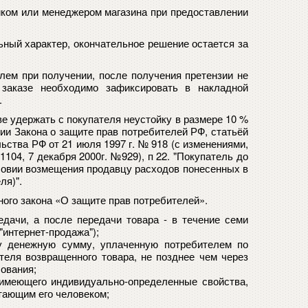
иком или менеджером магазина при предоставлении
ный характер, окончательное решение остается за
елем при получении, после получения претензии не
 заказе необходимо зафиксировать в накладной
.
аве удержать с покупателя неустойку в размере 10 %
ании Закона о защите прав потребителей РФ, статьёй
ьства РФ от 21 июля 1997 г. № 918 (с изменениями,
04, 7 декабря 2000г. №929), п 22. "Покупатель до
словии возмещения продавцу расходов понесенных в
ля)".
ного закона «О защите прав потребителей».
едачи, а после передачи товара - в течение семи
 "интернет-продажа")
;
му денежную сумму, уплаченную потребителем по
теля возвращенного товара, не позднее чем через
ования;
 имеющего индивидуально-определенные свойства,
тающим его человеком;