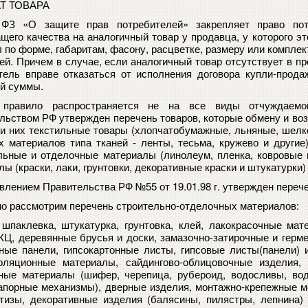
Т ТОВАРА
 ФЗ «О защите прав потребителей» закрепляет право пот
щего качества на аналогичный товар у продавца, у которого эт
 по форме, габаритам, фасону, расцветке, размеру или комплек
ней. Причем в случае, если аналогичный товар отсутствует в п
тель вправе отказаться от исполнения договора купли-прода
й суммы.
 правило распространяется не на все виды отчуждаемой
льством РФ утвержден перечень товаров, которые обмену и воз
еди них текстильные товары (хлопчатобумажные, льняные, шелк
х материалов типа тканей - ленты, тесьма, кружево и другие)
льные и отделочные материалы (линолеум, пленка, ковровые 
ы (краски, лаки, грунтовки, декоративные краски и штукатурки)
влением Правительства РФ №55 от 19.01.98 г. утвержден перече
о рассмотрим перечень строительно-отделочных материалов:
 шпаклевка, штукатурка, грунтовка, клей, лакокрасочные мате
КЦ, деревянные брусья и доски, замазочно-затирочные и гер
ные панели, гипсокартонные листы, гипсовые листы(панели) 
оляционные материалы, сайдингово-облицовочные изделия, 
ные материалы (шифер, черепица, рубероид, водосливы, водо
запорные механизмы), дверные изделия, монтажно-крепежные м
метизы, декоративные изделия (балясины, пилястры, лепнина