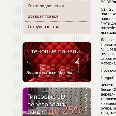
ВОЗВРА
Спецпредложения
Ст. 25
надлежа
Возврат товара
подошел
14-ти д
Сотрудничество
потреби
денежно
Данное
Правите
г.). Ср
Стеновые панели
нетканы
строите
материал
Постано
Лучшие цены в Москве!
Подробн
цемент,
блоки С
деревян
Гипсовые 3D
теплоиз
перегородки
кровель
до 25%
ручки, 
скидка
т.п.), 