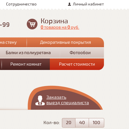
Сотрудничество
Личный кабинет
Корзина
0-99
0
товаров
на
0
руб.
на стену
Декоративные покрытия
Балки из полиуретана
Фотообои
Ремонт комнат
Расчет стоимости
Заказать
выезд специалиста
Кол-во:
20
40
100