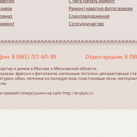
вартир
С чего начать ремонт
домов
Ремонт квартир фотогалерея
омнат
Спецпредложения
ремонт
Сотрудничество
фон: 8 (985) 727-60-99
Отдел продаж: 8 (98
артир и домов в Москве и Московской области.
ериалы: фрески и фотопанно, натяжные потолки, декоративные ст
турки, обои, лепнина из полиуретана, пластиковые окна, материа
алы.
прямой гиперссылки на сайт http://erplus.ru