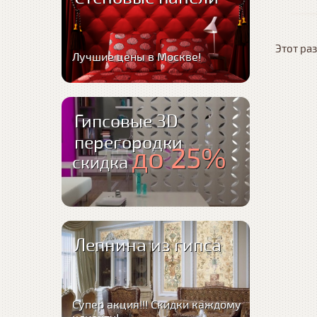
Этот раз
Лучшие цены в Москве!
Гипсовые 3D
перегородки
до 25%
скидка
Лепнина из гипса
Супер акция!!! Скидки каждому