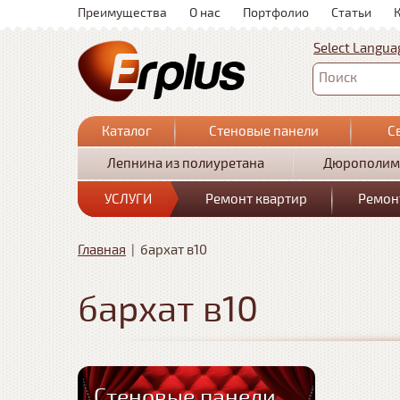
Преимущества
О нас
Портфолио
Статьи
Select Langua
Поиск
Каталог
Стеновые панели
С
Лепнина из полиуретана
Дюрополим
УСЛУГИ
Ремонт квартир
Ремон
Главная
|
бархат в10
бархат в10
Стеновые панели