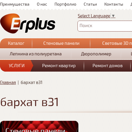
Преимущества
О нас
Портфолио
Статьи
Контакты
Select Language
▼
Поиск
Каталог
Стеновые панели
Световые 3D 
Лепнина из полиуретана
Дюрополимер
УСЛУГИ
Ремонт квартир
Ремонт домов
Главная
|
бархат в31
бархат в31
Стеновые панели