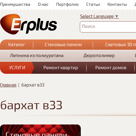
Преимущества
О нас
Портфолио
Статьи
Контакты
Select Language
▼
Поиск
Каталог
Стеновые панели
Световые 3D 
Лепнина из полиуретана
Дюрополимер
УСЛУГИ
Ремонт квартир
Ремонт домов
Главная
|
бархат в33
бархат в33
Стеновые панели