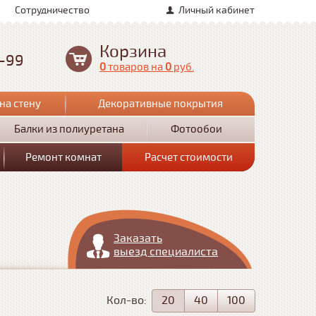
Сотрудничество
Личный кабинет
Корзина
0-99
0
товаров
на
0
руб.
на стену
Декоративные покрытия
Балки из полиуретана
Фотообои
Ремонт комнат
Расчет стоимости
Заказать
выезд специалиста
Кол-во:
20
40
100