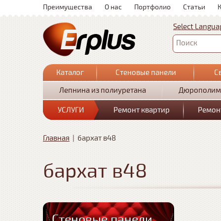
Преимущества
О нас
Портфолио
Статьи
Select Langua
Поиск
Каталог
Стеновые панели
С
Лепнина из полиуретана
Дюрополим
УСЛУГИ
Ремонт квартир
Ремон
Главная
|
бархат в48
бархат в48
Стеновые панели