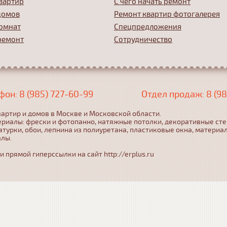
вартир
С чего начать ремонт
домов
Ремонт квартир фотогалерея
омнат
Спецпредложения
ремонт
Сотрудничество
фон: 8 (985) 727-60-99
Отдел продаж: 8 (98
артир и домов в Москве и Московской области.
ериалы: фрески и фотопанно, натяжные потолки, декоративные ст
турки, обои, лепнина из полиуретана, пластиковые окна, материа
алы.
прямой гиперссылки на сайт http://erplus.ru