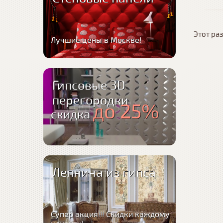
Этот раз
Лучшие цены в Москве!
Гипсовые 3D
перегородки
до 25%
скидка
Лепнина из гипса
Супер акция!!! Скидки каждому