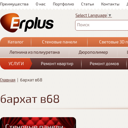
Преимущества
О нас
Портфолио
Статьи
Контакты
Select Language
▼
Поиск
Каталог
Стеновые панели
Световые 3D 
Лепнина из полиуретана
Дюрополимер
УСЛУГИ
Ремонт квартир
Ремонт домов
Главная
|
бархат в68
бархат в68
Стеновые панели