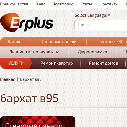
Преимущества
О нас
Портфолио
Статьи
Контакты
Select Language
▼
Поиск
Каталог
Стеновые панели
Световые 3D 
Лепнина из полиуретана
Дюрополимер
УСЛУГИ
Ремонт квартир
Ремонт домов
Главная
|
бархат в95
бархат в95
Стеновые панели