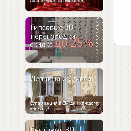
Лучшие цены в Москве!
Гипсовые 3D
перегородки
до 25%
скидка
Лепнина из гипса
Супер акция!!! Скидки каждому
клиенту!
Световые 3D