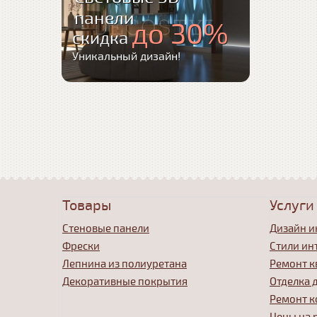
панели
до 30%
скидка
Уникальный дизайн!
Товары
Услуги
Стеновые панели
Дизайн и
Фрески
Стили ин
Лепнина из полиуретана
Ремонт к
Декоративные покрытия
Отделка 
Ремонт к