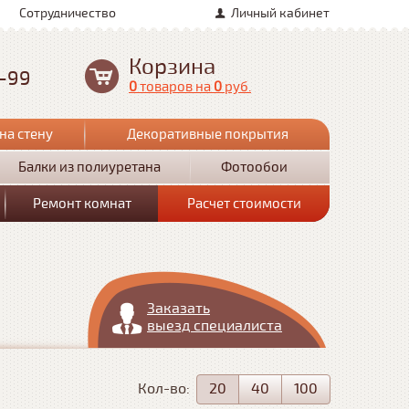
Сотрудничество
Личный кабинет
Корзина
0-99
0
товаров
на
0
руб.
на стену
Декоративные покрытия
Балки из полиуретана
Фотообои
Ремонт комнат
Расчет стоимости
Заказать
выезд специалиста
Кол-во:
20
40
100