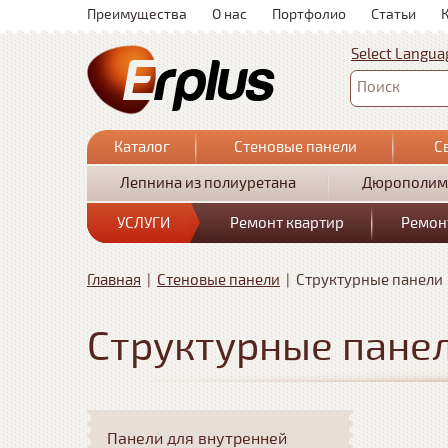
Преимущества
О нас
Портфолио
Статьи
Select Langua
Поиск
Каталог
Стеновые панели
С
Лепнина из полиуретана
Дюрополим
УСЛУГИ
Ремонт квартир
Ремон
Главная
|
Стеновые панели
|
Структурные панели
Структурные пане
Панели для внутренней