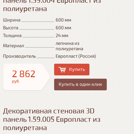
панель 1.59.004 Европласт из
полиуретана
Ширина
600 мм
Высота
600 мм
Толщина
24 мм
лепнина из
Материал
полиуретана
Производитель
Европласт (Россия)
Купить
2 862
руб.
Купить в один клик
Декоративная стеновая 3D
панель 1.59.005 Европласт из
полиуретана