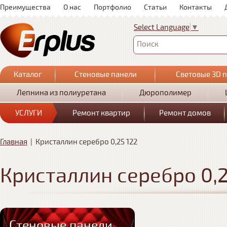
Преимущества
О нас
Портфолио
Статьи
Контакты
Select Language
▼
Поиск
Каталог
Стеновые панели
Световые 3D 
Лепнина из полиуретана
Дюрополимер
УСЛУГИ
Ремонт квартир
Ремонт домов
Главная
|
Кристаллин серебро 0,25 122
Кристаллин серебро 0,2
Стеновые панели