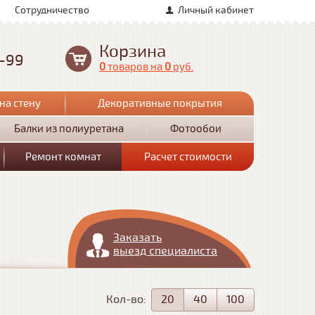
Сотрудничество
Личный кабинет
Корзина
0-99
0
товаров
на
0
руб.
на стену
Декоративные покрытия
Балки из полиуретана
Фотообои
Ремонт комнат
Расчет стоимости
Заказать
выезд специалиста
Кол-во:
20
40
100