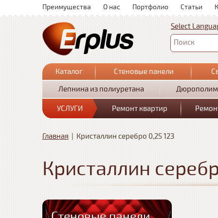
Преимущества
О нас
Портфолио
Статьи
Select Langua
Поиск
Каталог
Стеновые панели
С
Лепнина из полиуретана
Дюрополим
УСЛУГИ
Ремонт квартир
Ремон
Главная
|
Кристаллин серебро 0,25 123
Кристаллин серебро
Стеновые панели