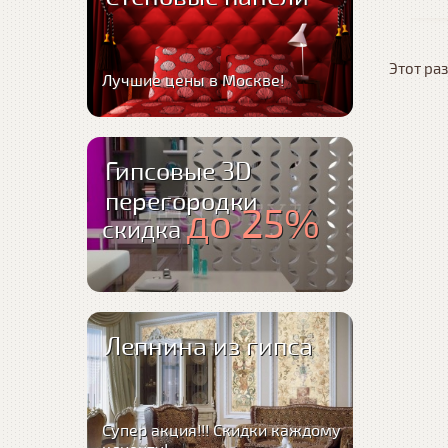
Этот раз
Лучшие цены в Москве!
Гипсовые 3D
перегородки
до 25%
скидка
Лепнина из гипса
Супер акция!!! Скидки каждому