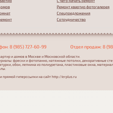
вартир
С чего начать ремонт
домов
Ремонт квартир фотогалерея
омнат
Спецпредложения
ремонт
Сотрудничество
фон: 8 (985) 727-60-99
Отдел продаж: 8 (98
артир и домов в Москве и Московской области.
ериалы: фрески и фотопанно, натяжные потолки, декоративные ст
турки, обои, лепнина из полиуретана, пластиковые окна, материа
алы.
прямой гиперссылки на сайт http://erplus.ru