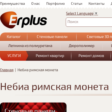
Преимущества
О нас
Портфолио
Статьи
Контакты
Select Language
▼
Поиск
Каталог
Стеновые панели
Световые 3D 
Лепнина из полиуретана
Дюрополимер
УСЛУГИ
Ремонт квартир
Ремонт домов
Главная
|
Небиа римская монета
Небиа римская монета
Стеновые панели