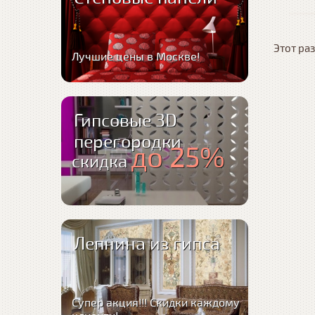
Этот раз
Лучшие цены в Москве!
Гипсовые 3D
перегородки
до 25%
скидка
Лепнина из гипса
Супер акция!!! Скидки каждому