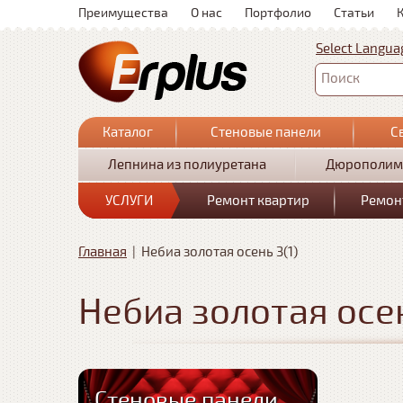
Преимущества
О нас
Портфолио
Статьи
Select Langua
Поиск
Каталог
Стеновые панели
С
Лепнина из полиуретана
Дюрополим
УСЛУГИ
Ремонт квартир
Ремон
Главная
|
Небиа золотая осень 3(1)
Небиа золотая осен
Стеновые панели