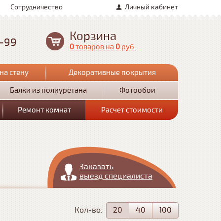
Сотрудничество
Личный кабинет
Корзина
0-99
0
товаров
на
0
руб.
на стену
Декоративные покрытия
Балки из полиуретана
Фотообои
Ремонт комнат
Расчет стоимости
Заказать
выезд специалиста
Кол-во:
20
40
100