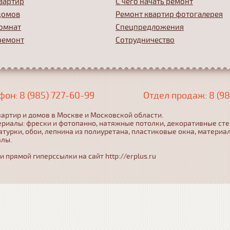
вартир
С чего начать ремонт
домов
Ремонт квартир фотогалерея
омнат
Спецпредложения
ремонт
Сотрудничество
фон: 8 (985) 727-60-99
Отдел продаж: 8 (98
артир и домов в Москве и Московской области.
ериалы: фрески и фотопанно, натяжные потолки, декоративные ст
турки, обои, лепнина из полиуретана, пластиковые окна, материа
алы.
прямой гиперссылки на сайт http://erplus.ru