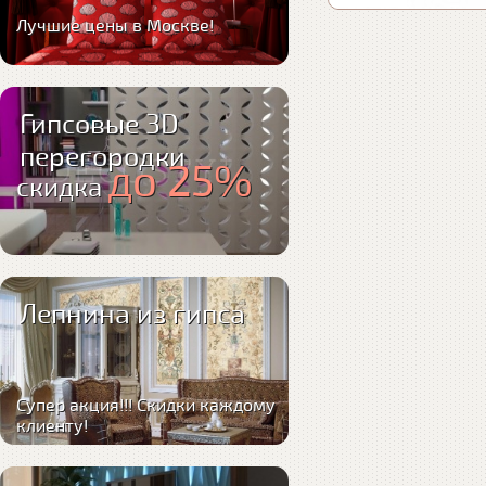
Лучшие цены в Москве!
Гипсовые 3D
перегородки
до 25%
скидка
Лепнина из гипса
Супер акция!!! Скидки каждому
клиенту!