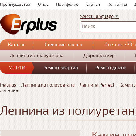
Преимущества
О нас
Портфолио
Статьи
Контакты
Select Language
▼
Поиск
Каталог
Стеновые панели
Световые 3D 
Лепнина из полиуретана
Дюрополимер
УСЛУГИ
Ремонт квартир
Ремонт домов
Главная
|
Лепнина из полиуретана
|
Лепнина Perfect
|
Камины 
лепнина
Лепнина из полиуретан
Камин дек