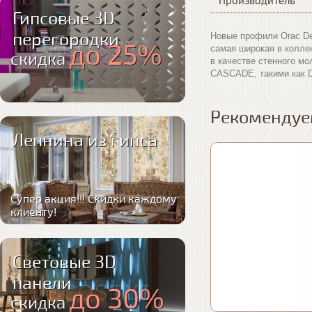
Производитель
Гипсовые 3D
перегородки
Новые профили Orac De
до 25%
самая широкая в колле
скидка
в качестве стенного мо
CASCADE, такими как D
Рекомендуе
Лепнина из гипса
Супер акция!!! Скидки каждому
клиенту!
Световые 3D
панели
до 30%
скидка