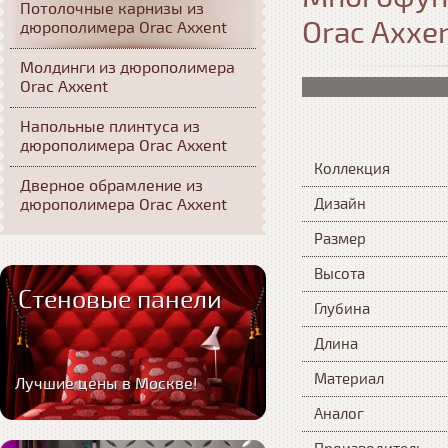
Потолочные карнизы из
Orac Axxe
дюрополимера Orac Axxent
Молдинги из дюрополимера
Orac Axxent
Напольные плинтуса из
дюрополимера Orac Axxent
Коллекция
Дверное обрамление из
дюрополимера Orac Axxent
Дизайн
Размер
Высота
Стеновые панели
Глубина
Длина
Материал
Лучшие цены в Москве!
Аналог