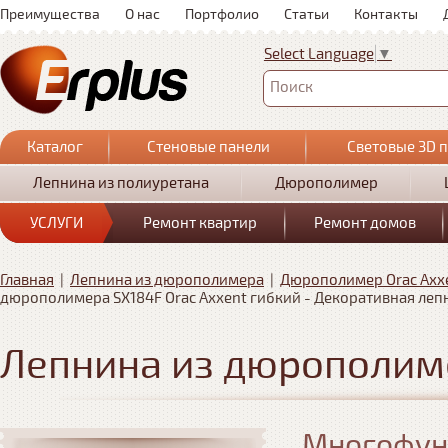
Преимущества
О нас
Портфолио
Статьи
Контакты
Select Language
▼
Поиск
Каталог
Стеновые панели
Световые 3D 
Лепнина из полиуретана
Дюрополимер
УСЛУГИ
Ремонт квартир
Ремонт домов
Главная
|
Лепнина из дюрополимера
|
Дюрополимер Orac Axx
дюрополимера SX184F Orac Axxent гибкий - Декоративная леп
Лепнина из дюрополим
Многофун