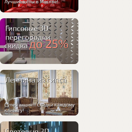
Лучшие цены в Москве!
Гипсовые 3D
перегородки
до 25%
скидка
Лепнина из гипса
Супер акция!!! Скидки каждому
клиенту!
Световые 3D