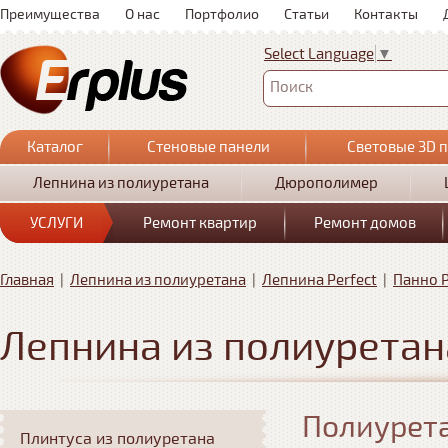
Преимущества
О нас
Портфолио
Статьи
Контакты
Select Language
▼
Поиск
Каталог
Стеновые панели
Световые 3D 
Лепнина из полиуретана
Дюрополимер
УСЛУГИ
Ремонт квартир
Ремонт домов
Главная
|
Лепнина из полиуретана
|
Лепнина Perfect
|
Панно P
Лепнина из полиуретан
Полиурета
Плинтуса из полиуретана