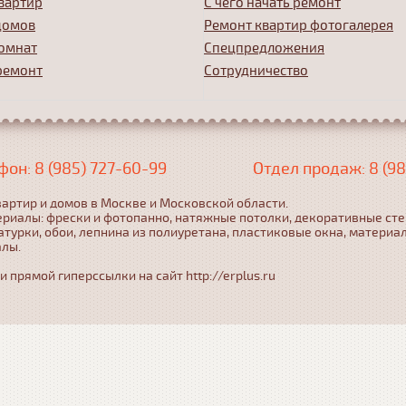
вартир
С чего начать ремонт
домов
Ремонт квартир фотогалерея
омнат
Спецпредложения
ремонт
Сотрудничество
фон: 8 (985) 727-60-99
Отдел продаж: 8 (98
артир и домов в Москве и Московской области.
ериалы: фрески и фотопанно, натяжные потолки, декоративные ст
турки, обои, лепнина из полиуретана, пластиковые окна, материа
алы.
прямой гиперссылки на сайт http://erplus.ru