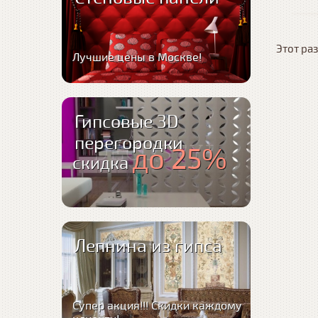
Этот раз
Лучшие цены в Москве!
Гипсовые 3D
перегородки
до 25%
скидка
Лепнина из гипса
Супер акция!!! Скидки каждому