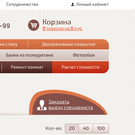
Сотрудничество
Личный кабинет
Корзина
0-99
0
товаров
на
0
руб.
на стену
Декоративные покрытия
Балки из полиуретана
Фотообои
Ремонт комнат
Расчет стоимости
Заказать
выезд специалиста
Кол-во:
20
40
100