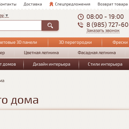
Контакты
Доставка
Спецпредложения
Возврат товара
08:00 - 19:00
ge
▼
8 (985) 727-6
Заказать звонок
ветовые 3D панели
3D перегородки
Фрески 
ер
Цветная лепнина
Фасадная лепнина
т домов
Дизайн интерьера
Стили интерьера
ма
го дома