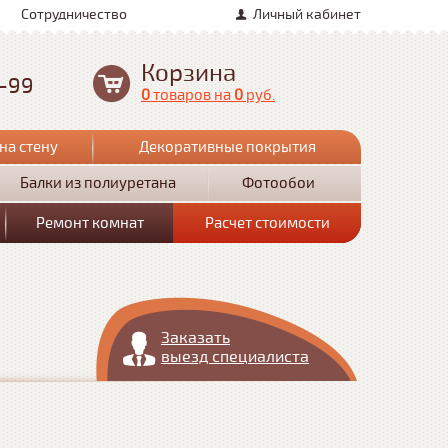
Сотрудничество
Личный кабинет
Корзина
0-99
0
товаров
на
0
руб.
на стену
Декоративные покрытия
Балки из полиуретана
Фотообои
Ремонт комнат
Расчет стоимости
Заказать
выезд специалиста