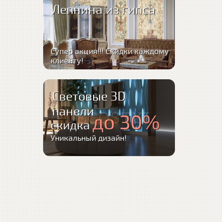
Лепнина из гипса
Супер акция!!! Скидки каждому
клиенту!
Световые 3D
панели
до 30%
скидка
Уникальный дизайн!