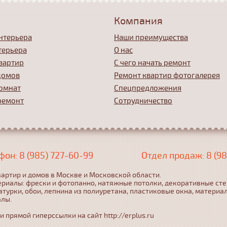
Компания
нтерьера
Наши преимущества
терьера
О нас
вартир
С чего начать ремонт
домов
Ремонт квартир фотогалерея
омнат
Спецпредложения
ремонт
Сотрудничество
фон: 8 (985) 727-60-99
Отдел продаж: 8 (98
артир и домов в Москве и Московской области.
ериалы: фрески и фотопанно, натяжные потолки, декоративные ст
турки, обои, лепнина из полиуретана, пластиковые окна, материа
алы.
прямой гиперссылки на сайт http://erplus.ru