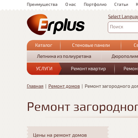
Преимущества
О нас
Портфолио
Статьи
Select Langua
Поиск
Каталог
Стеновые панели
С
Лепнина из полиуретана
Дюрополим
УСЛУГИ
Ремонт квартир
Ремон
Главная
|
Ремонт домов
|
Ремонт загородного до
Ремонт загородно
Цены на ремонт домов