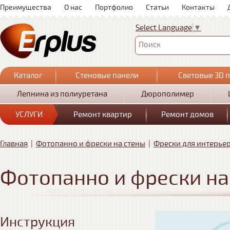
Преимущества
О нас
Портфолио
Статьи
Контакты
Select Language
▼
Поиск
Каталог
Стеновые панели
Световые 3D 
Лепнина из полиуретана
Дюрополимер
УСЛУГИ
Ремонт квартир
Ремонт домов
Главная
|
Фотопанно и фрески на стены
|
Фрески для интерье
Фотопанно и фрески на
Инструкция