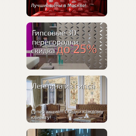
Лучшие цены в Москве!
Гипсовые 3D
перегородки
до 25%
скидка
Лепнина из гипса
Супер акция!!! Скидки каждому
клиенту!