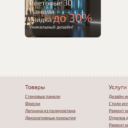
Световые 3D
панели
до 30%
скидка
Уникальный дизайн!
Товары
Услуги
Стеновые панели
Дизайн и
Фрески
Стили ин
Лепнина из полиуретана
Ремонт к
Декоративные покрытия
Отделка 
Ремонт к