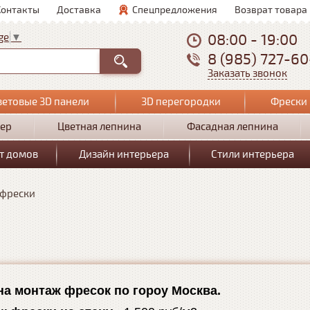
Контакты
Доставка
Спецпредложения
Возврат товара
08:00 - 19:00
ge
▼
8 (985) 727-6
Заказать звонок
ветовые 3D панели
3D перегородки
Фрески 
ер
Цветная лепнина
Фасадная лепнина
т домов
Дизайн интерьера
Стили интерьера
фрески
на монтаж фресок по гороу Москва.