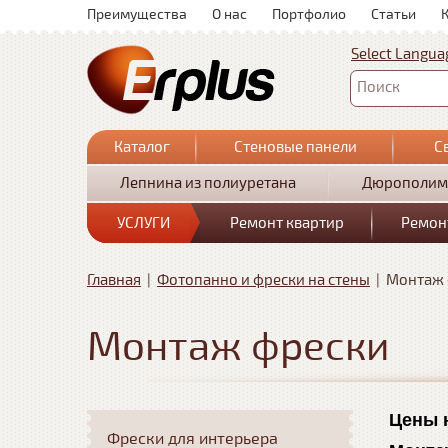
Преимущества
О нас
Портфолио
Статьи
Select Langua
Поиск
Каталог
Стеновые панели
С
Лепнина из полиуретана
Дюрополим
УСЛУГИ
Ремонт квартир
Ремон
Главная
|
Фотопанно и фрески на стены
|
Монтаж 
Монтаж фрески
Цены 
Фрески для интерьера