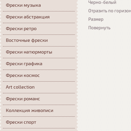
Черно-белый
Фрески музыка
Отразить по горизо
Фрески абстракция
Размер
Повернуть
Фрески ретро
Восточные фрески
Фрески натюрморты
Фрески графика
Фрески космос
Art collection
Фрески романс
Коллекция живописи
Фрески спорт