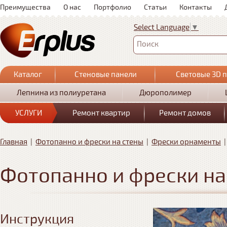
Преимущества
О нас
Портфолио
Статьи
Контакты
Select Language
▼
Поиск
Каталог
Стеновые панели
Световые 3D 
Лепнина из полиуретана
Дюрополимер
УСЛУГИ
Ремонт квартир
Ремонт домов
Главная
|
Фотопанно и фрески на стены
|
Фрески орнаменты
Фотопанно и фрески на
Инструкция