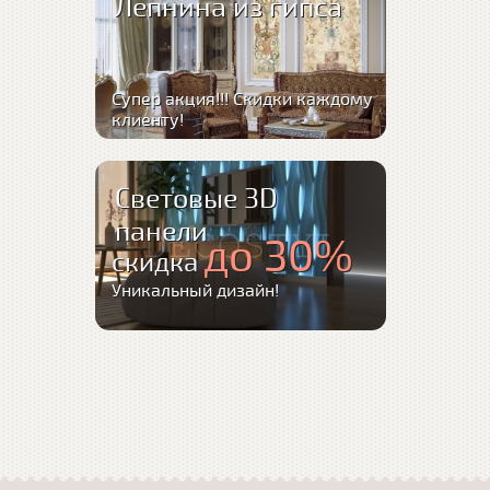
Лепнина из гипса
Супер акция!!! Скидки каждому
клиенту!
Световые 3D
панели
до 30%
скидка
Уникальный дизайн!