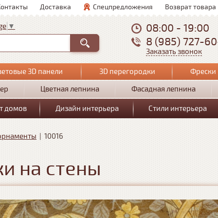
Контакты
Доставка
Спецпредложения
Возврат товара
08:00 - 19:00
ge
▼
8 (985) 727-6
Заказать звонок
ветовые 3D панели
3D перегородки
Фрески 
ер
Цветная лепнина
Фасадная лепнина
т домов
Дизайн интерьера
Стили интерьера
орнаменты
|
10016
и на стены