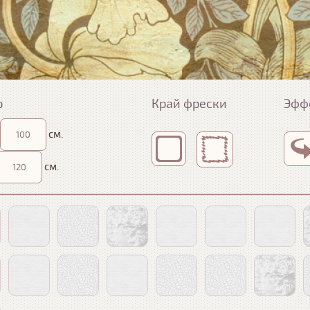
р
Край фрески
Эфф
см.
см.