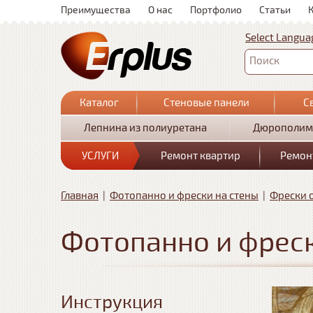
Преимущества
О нас
Портфолио
Статьи
Select Langua
Поиск
Каталог
Стеновые панели
С
Лепнина из полиуретана
Дюрополим
УСЛУГИ
Ремонт квартир
Ремон
Главная
|
Фотопанно и фрески на стены
|
Фрески 
Фотопанно и фреск
Инструкция