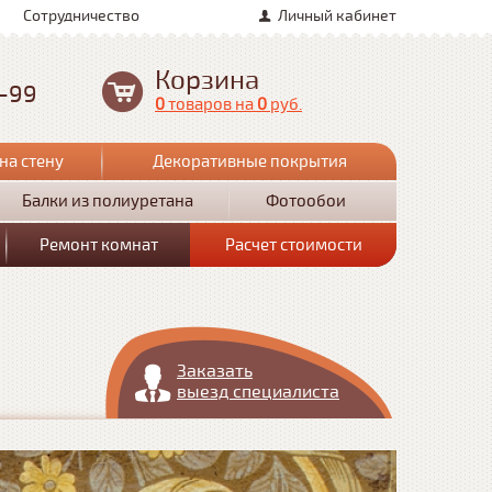
Сотрудничество
Личный кабинет
Корзина
0-99
0
товаров
на
0
руб.
на стену
Декоративные покрытия
Балки из полиуретана
Фотообои
Ремонт комнат
Расчет стоимости
Заказать
выезд специалиста