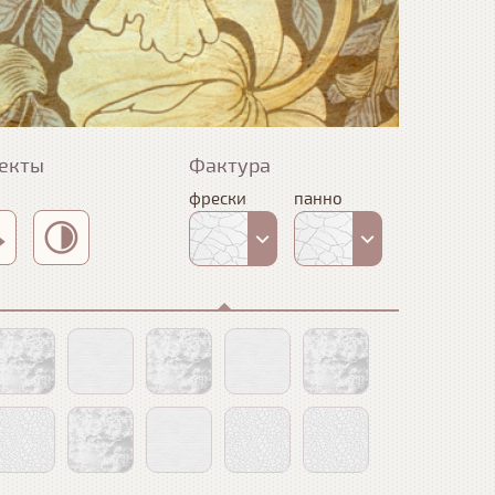
екты
Фактура
фрески
панно