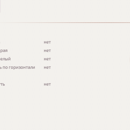
а
нет
края
нет
белый
нет
ь по горизонтали
нет
уть
нет