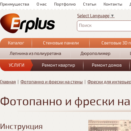
Преимущества
О нас
Портфолио
Статьи
Контакты
Select Language
▼
Поиск
Каталог
Стеновые панели
Световые 3D 
Лепнина из полиуретана
Дюрополимер
УСЛУГИ
Ремонт квартир
Ремонт домов
Главная
|
Фотопанно и фрески на стены
|
Фрески для интерье
Фотопанно и фрески на
Инструкция