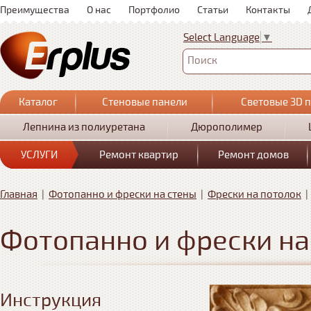
Преимущества
О нас
Портфолио
Статьи
Контакты
Select Language
▼
Поиск
Каталог
Стеновые панели
Световые 3D 
Лепнина из полиуретана
Дюрополимер
УСЛУГИ
Ремонт квартир
Ремонт домов
Главная
|
Фотопанно и фрески на стены
|
Фрески на потолок
Фотопанно и фрески на
Инструкция