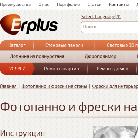
Преимущества
О нас
Портфолио
Статьи
Контакты
Select Language
▼
Поиск
Каталог
Стеновые панели
Световые 3D 
Лепнина из полиуретана
Дюрополимер
УСЛУГИ
Ремонт квартир
Ремонт домов
Главная
|
Фотопанно и фрески на стены
|
Фрески для интерье
Фотопанно и фрески на
Инструкция