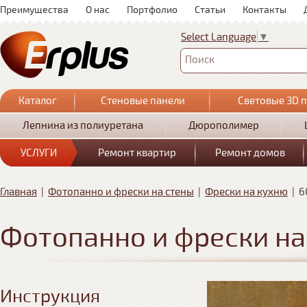
Преимущества
О нас
Портфолио
Статьи
Контакты
Select Language
▼
Поиск
Каталог
Стеновые панели
Световые 3D 
Лепнина из полиуретана
Дюрополимер
УСЛУГИ
Ремонт квартир
Ремонт домов
Главная
|
Фотопанно и фрески на стены
|
Фрески на кухню
|
6
Фотопанно и фрески на
Инструкция