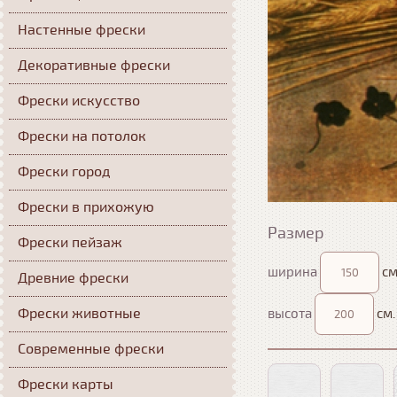
Настенные фрески
Декоративные фрески
Фрески искусство
Фрески на потолок
Фрески город
Фрески в прихожую
Размер
Фрески пейзаж
ширина
см
Древние фрески
Фрески животные
высота
см.
Современные фрески
Фрески карты