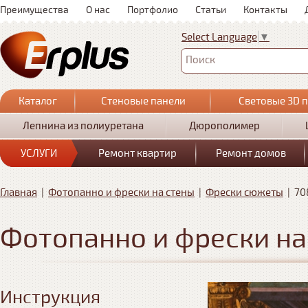
Преимущества
О нас
Портфолио
Статьи
Контакты
Select Language
▼
Поиск
Каталог
Стеновые панели
Световые 3D 
Лепнина из полиуретана
Дюрополимер
УСЛУГИ
Ремонт квартир
Ремонт домов
Главная
|
Фотопанно и фрески на стены
|
Фрески сюжеты
|
70
Фотопанно и фрески на
Инструкция