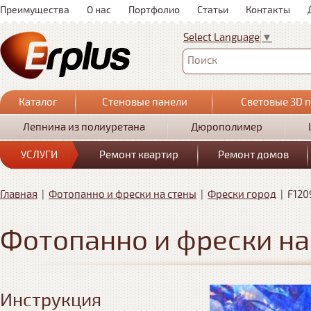
Преимущества
О нас
Портфолио
Статьи
Контакты
Select Language
▼
Поиск
Каталог
Стеновые панели
Световые 3D 
Лепнина из полиуретана
Дюрополимер
УСЛУГИ
Ремонт квартир
Ремонт домов
Главная
|
Фотопанно и фрески на стены
|
Фрески город
|
F120
Фотопанно и фрески на
Инструкция