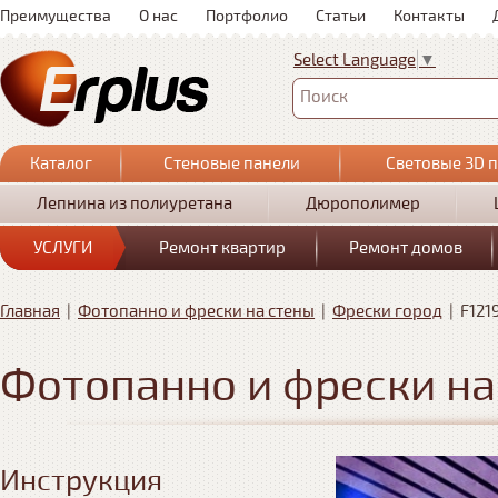
Преимущества
О нас
Портфолио
Статьи
Контакты
Select Language
▼
Поиск
Каталог
Стеновые панели
Световые 3D 
Лепнина из полиуретана
Дюрополимер
УСЛУГИ
Ремонт квартир
Ремонт домов
Главная
|
Фотопанно и фрески на стены
|
Фрески город
|
F121
Фотопанно и фрески на
Инструкция