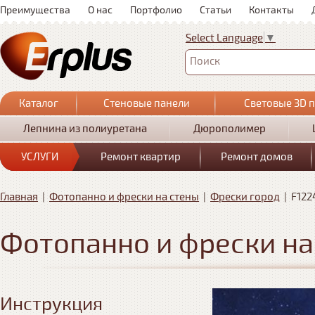
Преимущества
О нас
Портфолио
Статьи
Контакты
Select Language
▼
Поиск
Каталог
Стеновые панели
Световые 3D 
Лепнина из полиуретана
Дюрополимер
УСЛУГИ
Ремонт квартир
Ремонт домов
Главная
|
Фотопанно и фрески на стены
|
Фрески город
|
F122
Фотопанно и фрески на
Инструкция