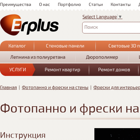
Преимущества
О нас
Портфолио
Статьи
Контакты
Select Language
▼
Поиск
Каталог
Стеновые панели
Световые 3D 
Лепнина из полиуретана
Дюрополимер
УСЛУГИ
Ремонт квартир
Ремонт домов
Главная
|
Фотопанно и фрески на стены
|
Фрески для интерье
Фотопанно и фрески на
Инструкция