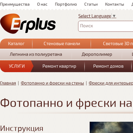
Преимущества
О нас
Портфолио
Статьи
Контакты
Select Language
▼
Поиск
Каталог
Стеновые панели
Световые 3D 
Лепнина из полиуретана
Дюрополимер
УСЛУГИ
Ремонт квартир
Ремонт домов
Главная
|
Фотопанно и фрески на стены
|
Фрески для интерье
Фотопанно и фрески на
Инструкция