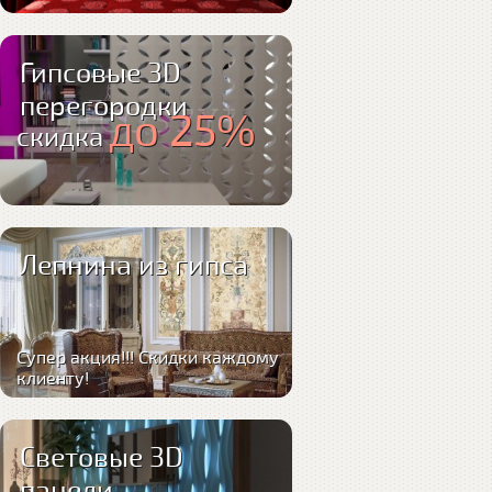
Гипсовые 3D
перегородки
до 25%
скидка
Лепнина из гипса
Супер акция!!! Скидки каждому
клиенту!
Световые 3D
панели