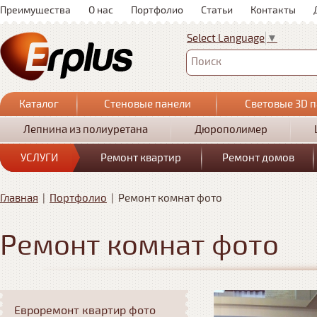
Преимущества
О нас
Портфолио
Статьи
Контакты
Select Language
▼
Поиск
Каталог
Стеновые панели
Световые 3D 
Лепнина из полиуретана
Дюрополимер
УСЛУГИ
Ремонт квартир
Ремонт домов
Главная
|
Портфолио
|
Ремонт комнат фото
Ремонт комнат фото
Евроремонт квартир фото