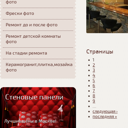
фото
Фрески фото
Ремонт до и после фото
Ремонт детской комнаты
фото
Страницы
На стадии ремонта
1
Керамогранит,плитка,мозайка
2
фото
3
4
5
6
7
Стеновые панели
8
9
…
следующая ›
последняя »
Лучшие цены в Москве!