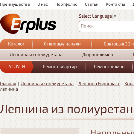
Преимущества
О нас
Портфолио
Статьи
Контакты
Select Language
▼
Поиск
Каталог
Стеновые панели
Световые 3D 
Лепнина из полиуретана
Дюрополимер
УСЛУГИ
Ремонт квартир
Ремонт домов
Главная
|
Лепнина из полиуретана
|
Лепнина Европласт
|
Колл
лепнина
Лепнина из полиуретан
Напольный