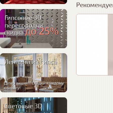
Рекомендуе
Гипсовые 3D
перегородки
до 25%
скидка
Лепнина из гипса
Супер акция!!! Скидки каждому
клиенту!
Световые 3D