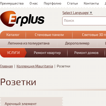
Преимущества
О нас
Портфолио
Статьи
Контакты
Select Language
▼
Поиск
Каталог
Стеновые панели
Световые 3D 
Лепнина из полиуретана
Дюрополимер
УСЛУГИ
Ремонт квартир
Ремонт домов
Главная
|
Коллекция Mauritania
|
Розетки
Розетки
Арочный элемент