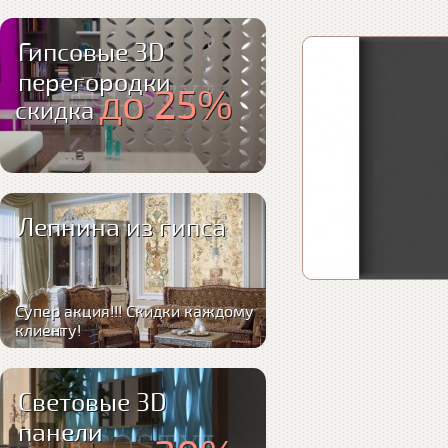
Гипсовые 3D
перегородки
до 25%
скидка
Лепнина из гипса
Супер акция!!! Скидки каждому
клиенту!
Световые 3D
панели