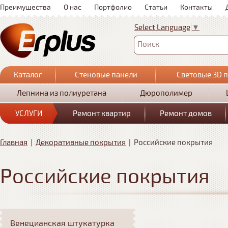
Преимущества
О нас
Портфолио
Статьи
Контакты
Select Language
▼
Поиск
Каталог
Стеновые панели
Световые 3D 
Лепнина из полиуретана
Дюрополимер
УСЛУГИ
Ремонт квартир
Ремонт домов
Главная
|
Декоративные покрытия
|
Российские покрытия
Российские покрытия
Венецианская штукатурка