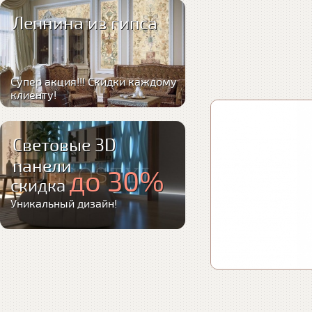
Лепнина из гипса
Супер акция!!! Скидки каждому
клиенту!
Световые 3D
панели
до 30%
скидка
Уникальный дизайн!