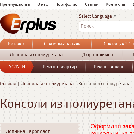
Преимущества
О нас
Портфолио
Статьи
Контакты
Select Language
▼
Поиск
Каталог
Стеновые панели
Световые 3D 
Лепнина из полиуретана
Дюрополимер
УСЛУГИ
Ремонт квартир
Ремонт домов
Главная
|
Лепнина из полиуретана
|
Консоли из полиуретана
Консоли из полиуретан
Оформляя заказ
Лепнина Европласт
консоли и из п