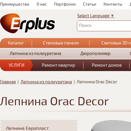
Преимущества
О нас
Портфолио
Статьи
Контакты
Select Language
▼
Поиск
Каталог
Стеновые панели
Световые 3D 
Лепнина из полиуретана
Дюрополимер
УСЛУГИ
Ремонт квартир
Ремонт домов
Главная
|
Лепнина из полиуретана
|
Лепнина Orac Decor
Лепнина Orac Decor
Лепнина Европласт