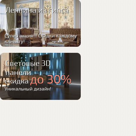
Лепнина из гипса
Супер акция!!! Скидки каждому
клиенту!
Световые 3D
панели
до 30%
скидка
Уникальный дизайн!