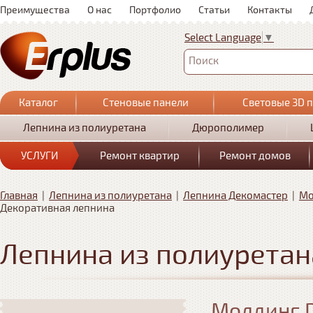
Преимущества
О нас
Портфолио
Статьи
Контакты
Select Language
▼
Поиск
Каталог
Стеновые панели
Световые 3D 
Лепнина из полиуретана
Дюрополимер
УСЛУГИ
Ремонт квартир
Ремонт домов
Главная
|
Лепнина из полиуретана
|
Лепнина Декомастер
|
Мо
Декоративная лепнина
Лепнина из полиуретан
Молдинг D