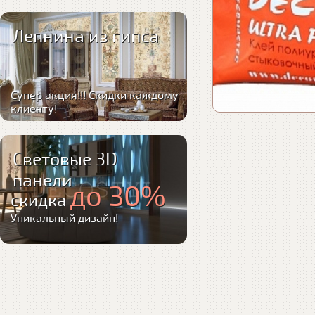
Лепнина из гипса
Супер акция!!! Скидки каждому
клиенту!
Световые 3D
панели
до 30%
скидка
Уникальный дизайн!