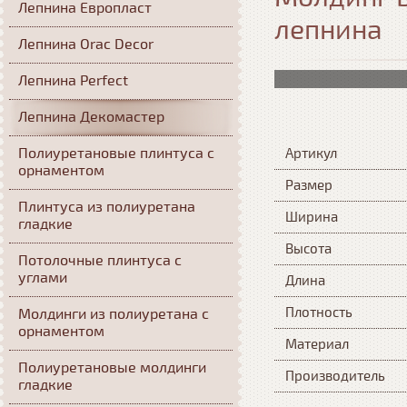
Лепнина Европласт
лепнина
Лепнина Orac Decor
Лепнина Perfect
Лепнина Декомастер
Полиуретановые плинтуса с
Артикул
орнаментом
Размер
Плинтуса из полиуретана
Ширина
гладкие
Высота
Потолочные плинтуса с
углами
Длина
Плотность
Молдинги из полиуретана с
орнаментом
Материал
Полиуретановые молдинги
Производитель
гладкие