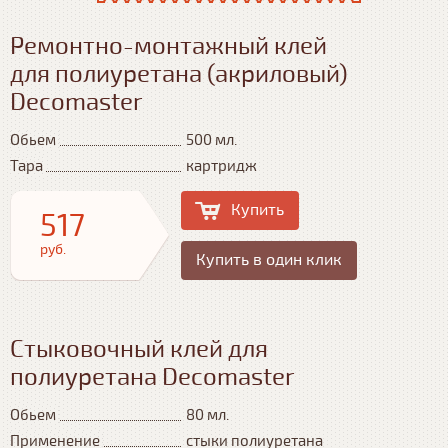
Ремонтно-монтажный клей
для полиуретана (акриловый)
Decomaster
Обьем
500 мл.
Тара
картридж
Купить
517
руб.
Купить в один клик
Стыковочный клей для
полиуретана Decomaster
Обьем
80 мл.
Применение
стыки полиуретана