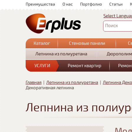
Преимущества
О нас
Портфолио
Статьи
Select Langua
Поиск
Каталог
Стеновые панели
С
Лепнина из полиуретана
Дюрополим
УСЛУГИ
Ремонт квартир
Ремон
Главная
|
Лепнина из полиуретана
|
Лепнина Дек
Декоративная лепнина
Лепнина из полиур
Мол