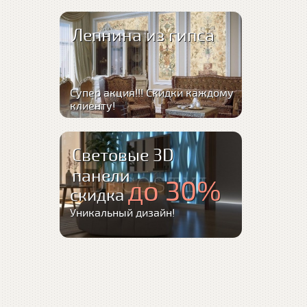
Лепнина из гипса
Супер акция!!! Скидки каждому
клиенту!
Световые 3D
панели
до 30%
скидка
Уникальный дизайн!