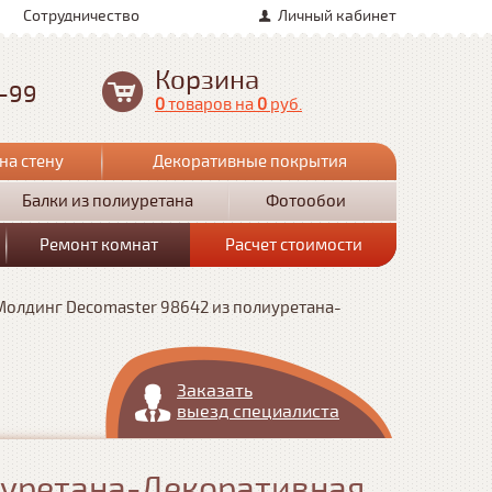
Сотрудничество
Личный кабинет
Корзина
0-99
0
товаров
на
0
руб.
на стену
Декоративные покрытия
Балки из полиуретана
Фотообои
Ремонт комнат
Расчет стоимости
Молдинг Decomaster 98642 из полиуретана-
Заказать
выезд специалиста
иуретана-Декоративная