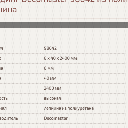
нина
ул
98642
р
8 х 40 х 2400 мм
на
8 мм
а
40 мм
2400 мм
ость
высокая
иал
лепнина из полиуретана
водитель
Decomaster