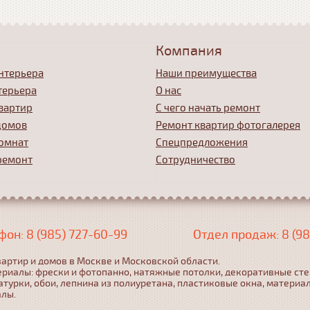
Компания
нтерьера
Наши преимущества
терьера
О нас
вартир
С чего начать ремонт
домов
Ремонт квартир фотогалерея
омнат
Спецпредложения
ремонт
Сотрудничество
фон: 8 (985) 727-60-99
Отдел продаж: 8 (98
артир и домов в Москве и Московской области.
ериалы: фрески и фотопанно, натяжные потолки, декоративные ст
турки, обои, лепнина из полиуретана, пластиковые окна, материа
алы.