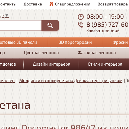
Контакты
Доставка
Спецпредложения
Возврат товара
08:00 - 19:00
ge
▼
8 (985) 727-6
Заказать звонок
ветовые 3D панели
3D перегородки
Фрески 
ер
Цветная лепнина
Фасадная лепнина
т домов
Дизайн интерьера
Стили интерьера
омастер
|
Молдинги из полиуретана Декомастер с рисунком
|
етана
динг Decomaster 98642 из пол