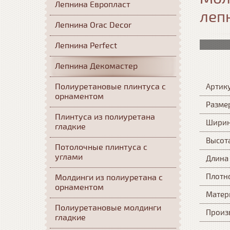
Лепнина Европласт
леп
Лепнина Orac Decor
Лепнина Perfect
Лепнина Декомастер
Полиуретановые плинтуса с
Артик
орнаментом
Разме
Плинтуса из полиуретана
Шири
гладкие
Высот
Потолочные плинтуса с
углами
Длина
Плотн
Молдинги из полиуретана с
орнаментом
Матер
Полиуретановые молдинги
Произ
гладкие