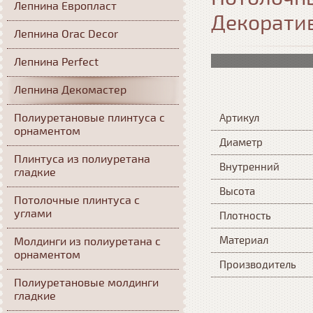
Лепнина Европласт
Декорати
Лепнина Orac Decor
Лепнина Perfect
Лепнина Декомастер
Полиуретановые плинтуса с
Артикул
орнаментом
Диаметр
Плинтуса из полиуретана
Внутренний
гладкие
Высота
Потолочные плинтуса с
углами
Плотность
Материал
Молдинги из полиуретана с
орнаментом
Производитель
Полиуретановые молдинги
гладкие