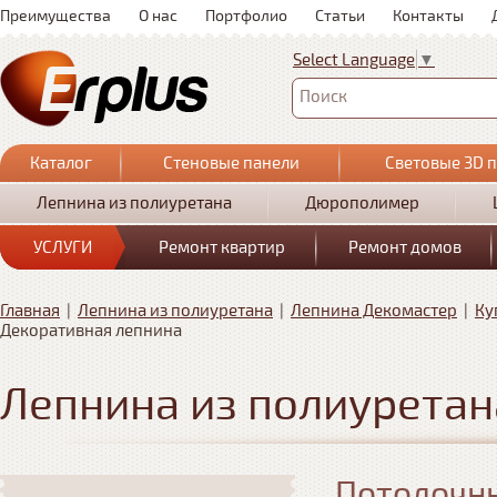
Преимущества
О нас
Портфолио
Статьи
Контакты
Select Language
▼
Поиск
Каталог
Стеновые панели
Световые 3D 
Лепнина из полиуретана
Дюрополимер
УСЛУГИ
Ремонт квартир
Ремонт домов
Главная
|
Лепнина из полиуретана
|
Лепнина Декомастер
|
Ку
Декоративная лепнина
Лепнина из полиуретан
Потолочны