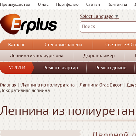
Преимущества
О нас
Портфолио
Статьи
Контакты
Select Language
▼
Поиск
Каталог
Стеновые панели
Световые 3D 
Лепнина из полиуретана
Дюрополимер
УСЛУГИ
Ремонт квартир
Ремонт домов
Главная
|
Лепнина из полиуретана
|
Лепнина Orac Decor
|
Две
Декоративная лепнина
Лепнина из полиуретан
Дверной д