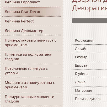
Лепнина Европласт
Декорати
Лепнина Orac Decor
Лепнина Perfect
Лепнина Декомастер
Полиуретановые плинтуса с
Коллекция
орнаментом
Дизайн
Плинтуса из полиуретана
Размер
гладкие
Высота
Потолочные плинтуса с
углами
Глубина
Длина
Молдинги из полиуретана с
орнаментом
Материал
Полиуретановые молдинги
Производитель
гладкие