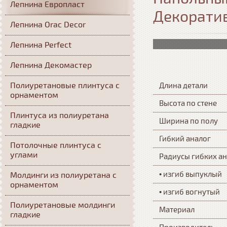
Лепнина Европласт
Декорати
Лепнина Orac Decor
Лепнина Perfect
Лепнина Декомастер
Полиуретановые плинтуса с
Длина детали
орнаментом
Высота по стене
Плинтуса из полиуретана
Ширина по полу
гладкие
Гибкий аналог
Потолочные плинтуса с
углами
Радиусы гибких а
• изгиб выпуклый
Молдинги из полиуретана с
орнаментом
• изгиб вогнутый
Полиуретановые молдинги
Материал
гладкие