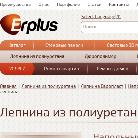
Преимущества
О нас
Портфолио
Статьи
Контакты
Select Language
▼
Поиск
Каталог
Стеновые панели
Световые 3D 
Лепнина из полиуретана
Дюрополимер
УСЛУГИ
Ремонт квартир
Ремонт домов
Главная
|
Лепнина из полиуретана
|
Лепнина Европласт
|
Нап
лепнина
Лепнина из полиуретан
Напольный