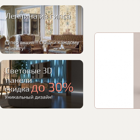
Лепнина из гипса
Супер акция!!! Скидки каждому
клиенту!
Световые 3D
панели
до 30%
скидка
Уникальный дизайн!