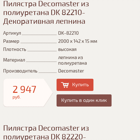
Пилястра Decomaster из
полиуретана DK 82210-
Декоративная лепнина
Артикул
DK-82210
Размер
2000 х 142 х 15 мм
Плотность
высокая
лепнина из
Материал
полиуретана
Производитель
Decomaster
Купить
2 947
руб.
Купить в один клик
Пилястра Decomaster из
полиуретана DK 82220-