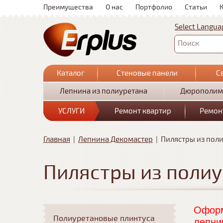
Преимущества
О нас
Портфолио
Статьи
Select Langua
Поиск
Каталог
Стеновые панели
С
Лепнина из полиуретана
Дюрополим
УСЛУГИ
Ремонт квартир
Ремон
Главная
|
Лепнина Декомастер
|
Пилястры из пол
Пилястры из поли
Оформ
Полиуретановые плинтуса
лепни