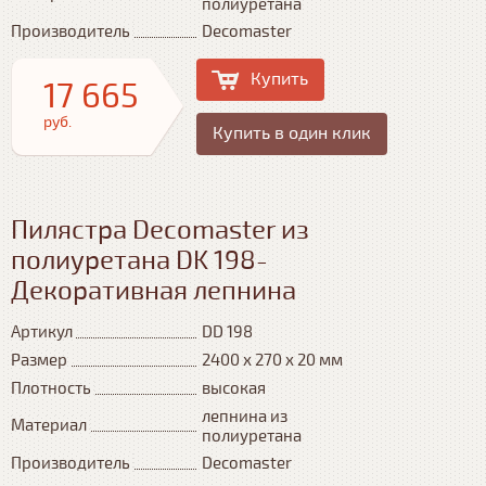
полиуретана
Производитель
Decomaster
Купить
17 665
руб.
Купить в один клик
Пилястра Decomaster из
полиуретана DK 198-
Декоративная лепнина
Артикул
DD 198
Размер
2400 х 270 х 20 мм
Плотность
высокая
лепнина из
Материал
полиуретана
Производитель
Decomaster