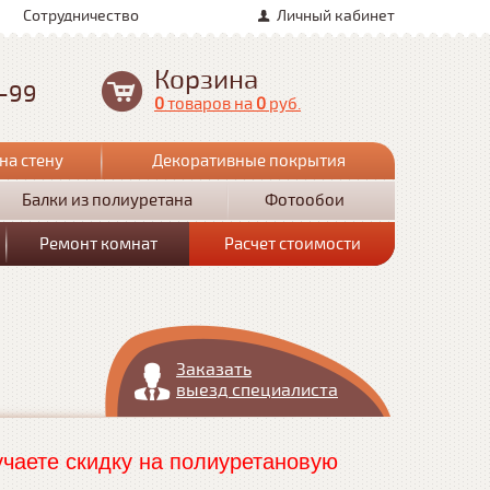
Сотрудничество
Личный кабинет
Корзина
0-99
0
товаров
на
0
руб.
на стену
Декоративные покрытия
Балки из полиуретана
Фотообои
Ремонт комнат
Расчет стоимости
Заказать
выезд специалиста
чаете скидку на полиуретановую