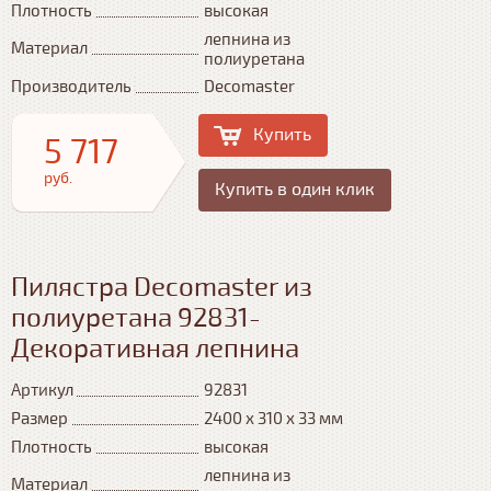
Плотность
высокая
лепнина из
Материал
полиуретана
Производитель
Decomaster
Купить
5 717
руб.
Купить в один клик
Пилястра Decomaster из
полиуретана 92831-
Декоративная лепнина
Артикул
92831
Размер
2400 х 310 х 33 мм
Плотность
высокая
лепнина из
Материал