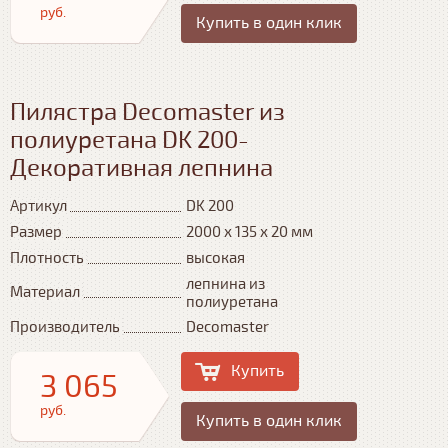
руб.
Купить в один клик
Пилястра Decomaster из
полиуретана DK 200-
Декоративная лепнина
Артикул
DK 200
Размер
2000 х 135 х 20 мм
Плотность
высокая
лепнина из
Материал
полиуретана
Производитель
Decomaster
Купить
3 065
руб.
Купить в один клик