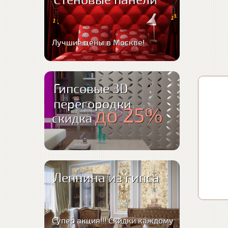
Стеновые панели
Лучшие цены в Москве!
Гипсовые 3D
перегородки
до 25%
скидка
Лепнина из гипса
Супер акция!!! Скидки каждому