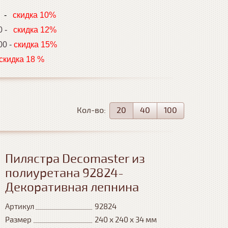
0
-
скидка 10%
00 -
скидка 12%
00 -
скидка 15%
дка 18 %
Кол-во:
20
40
100
Пилястра Decomaster из
полиуретана 92824-
Декоративная лепнина
Артикул
92824
Размер
240 х 240 х 34 мм