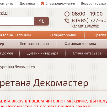
Контакты
Доставка
Спецпредложения
Возврат товара
08:00 - 19:00
ge
▼
8 (985) 727-6
Заказать звонок
ветовые 3D панели
3D перегородки
Фрески 
ер
Цветная лепнина
Фасадная лепнина
т домов
Дизайн интерьера
Стили интерьера
иуретана Декомастер
уретана Декомастер
ляя заказ в нашем интернет магазине, вы полу
ну Декомастер от объема вашего заказа: