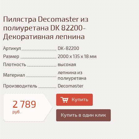
Пилястра Decomaster из
полиуретана DK 82200-
Декоративная лепнина
Артикул
DK-82200
Размер
2000 х 135 х 18 мм
Плотность
высокая
лепнина из
Материал
полиуретана
Производитель
Decomaster
Купить
2 789
руб.
Купить в один клик