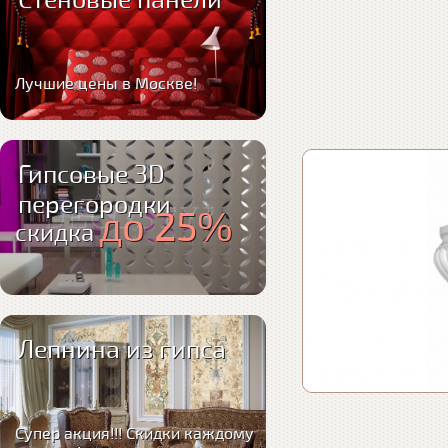
Стеновые панели
Лучшие цены в Москве!
Гипсовые 3D
перегородки
до 25%
скидка
Лепнина из гипса
Супер акция!!! Скидки каждому