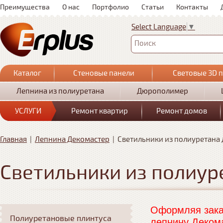
Преимущества
О нас
Портфолио
Статьи
Контакты
Select Language
▼
Поиск
Каталог
Стеновые панели
Световые 3D 
Лепнина из полиуретана
Дюрополимер
УСЛУГИ
Ремонт квартир
Ремонт домов
Главная
|
Лепнина Декомастер
|
Светильники из полиуретана
Светильники из полиур
Оформляя заказ
Полиуретановые плинтуса
лепнину Декома