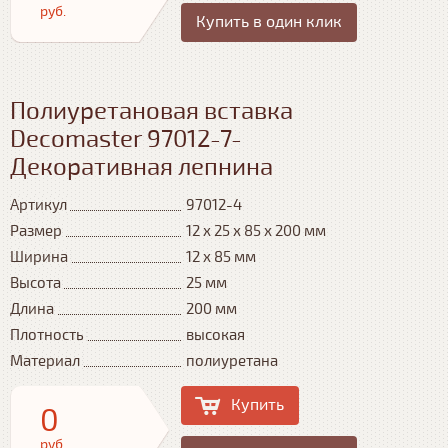
руб.
Купить в один клик
Полиуретановая вставка
Decomaster 97012-7-
Декоративная лепнина
Артикул
97012-4
Размер
12 х 25 х 85 х 200 мм
Ширина
12 х 85 мм
Высота
25 мм
Длина
200 мм
Плотность
высокая
Материал
полиуретана
Купить
0
руб.