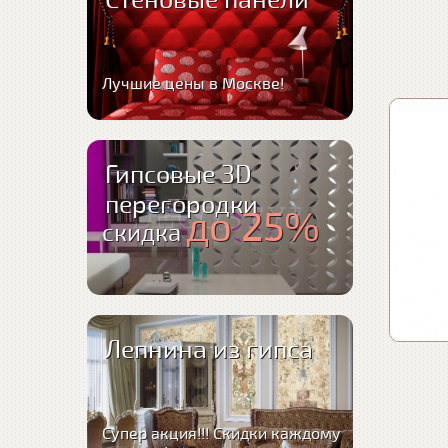
Стеновые панели
Лучшие цены в Москве!
Гипсовые 3D
перегородки
до 25%
скидка
Лепнина из гипса
Супер акция!!! Скидки каждому