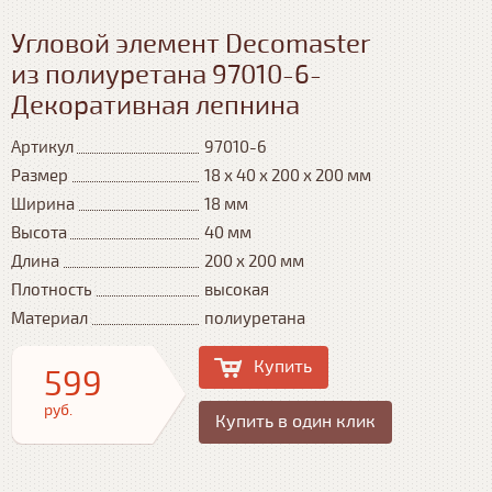
Угловой элемент Decomaster
из полиуретана 97010-6-
Декоративная лепнина
Артикул
97010-6
Размер
18 х 40 х 200 х 200 мм
Ширина
18 мм
Высота
40 мм
Длина
200 х 200 мм
Плотность
высокая
Материал
полиуретана
Купить
599
руб.
Купить в один клик