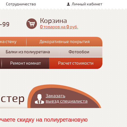
Сотрудничество
Личный кабинет
Корзина
0-99
0
товаров
на
0
руб.
на стену
Декоративные покрытия
Балки из полиуретана
Фотообои
Ремонт комнат
Расчет стоимости
астер
Заказать
выезд специалиста
чаете скидку на полиуретановую