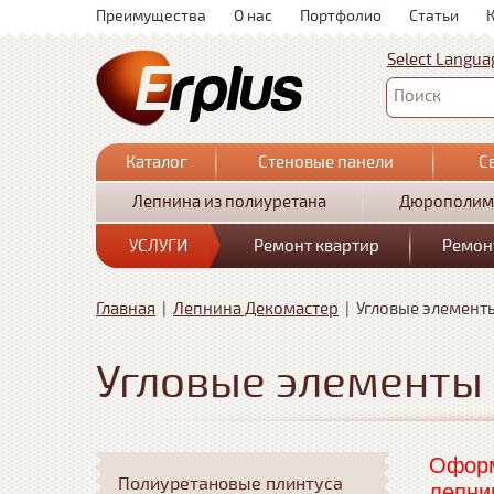
Преимущества
О нас
Портфолио
Статьи
Select Langua
Поиск
Каталог
Стеновые панели
С
Лепнина из полиуретана
Дюрополим
УСЛУГИ
Ремонт квартир
Ремон
Главная
|
Лепнина Декомастер
|
Угловые элемент
Угловые элементы
Оформ
Полиуретановые плинтуса
лепни