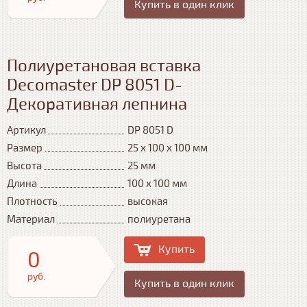
Купить в один клик
Полиуретановая вставка
Decomaster DP 8051 D-
Декоративная лепнина
Артикул
DP 8051 D
Размер
25 х 100 х 100 мм
Высота
25 мм
Длина
100 х 100 мм
Плотность
высокая
Материал
полиуретана
Купить
0
руб.
Купить в один клик