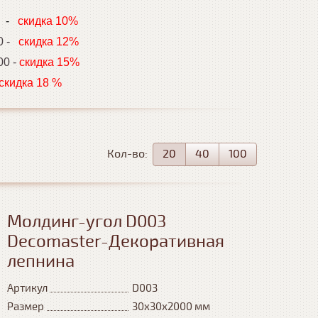
0
-
скидка 10%
00 -
скидка 12%
00 -
скидка 15%
дка 18 %
Кол-во:
20
40
100
Молдинг-угол D003
Decomaster-Декоративная
лепнина
Артикул
D003
Размер
30x30x2000 мм