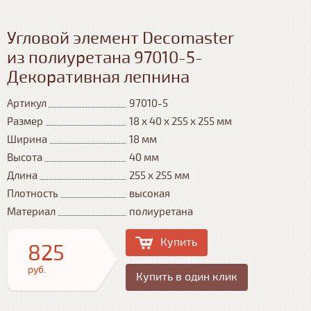
Угловой элемент Decomaster
из полиуретана 97010-5-
Декоративная лепнина
Артикул
97010-5
Размер
18 х 40 х 255 х 255 мм
Ширина
18 мм
Высота
40 мм
Длина
255 х 255 мм
Плотность
высокая
Материал
полиуретана
Купить
825
руб.
Купить в один клик