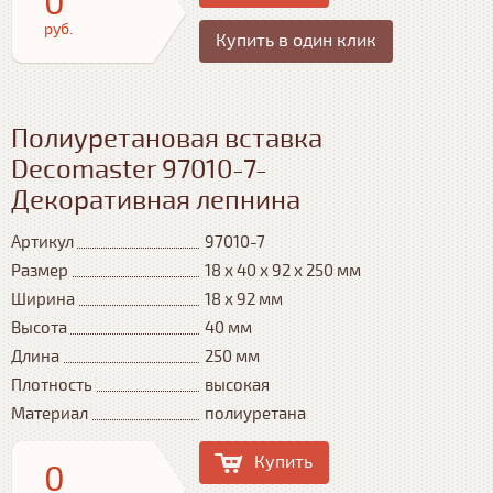
0
руб.
Купить в один клик
Полиуретановая вставка
Decomaster 97010-7-
Декоративная лепнина
Артикул
97010-7
Размер
18 х 40 х 92 х 250 мм
Ширина
18 х 92 мм
Высота
40 мм
Длина
250 мм
Плотность
высокая
Материал
полиуретана
Купить
0