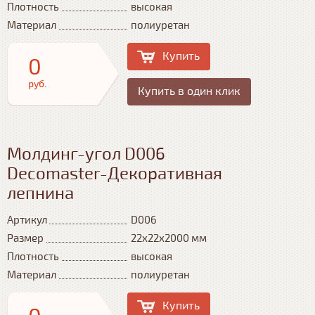
Плотность
высокая
Материал
полиуретан
Купить
0
руб.
Купить в один клик
Молдинг-угол D006
Decomaster-Декоративная
лепнина
Артикул
D006
Размер
22x22x2000 мм
Плотность
высокая
Материал
полиуретан
Купить