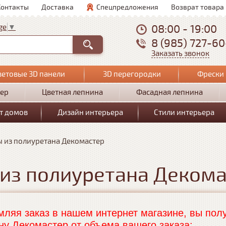
Контакты
Доставка
Спецпредложения
Возврат товара
08:00 - 19:00
ge
▼
8 (985) 727-6
Заказать звонок
ветовые 3D панели
3D перегородки
Фрески 
ер
Цветная лепнина
Фасадная лепнина
т домов
Дизайн интерьера
Стили интерьера
ы из полиуретана Декомастер
 из полиуретана Деком
ляя заказ в нашем интернет магазине, вы полу
ну Декомастер от объема вашего заказа: