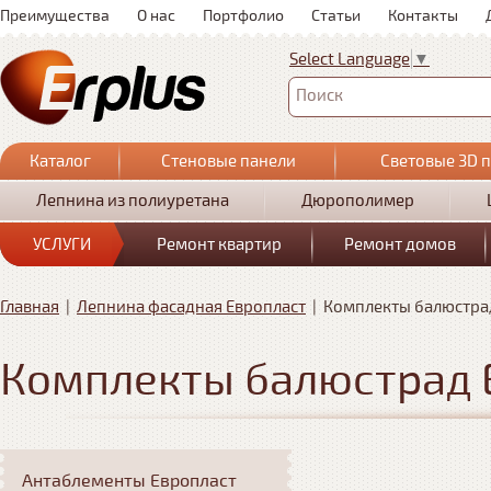
Преимущества
О нас
Портфолио
Статьи
Контакты
Select Language
▼
Поиск
Каталог
Стеновые панели
Световые 3D 
Лепнина из полиуретана
Дюрополимер
УСЛУГИ
Ремонт квартир
Ремонт домов
Главная
|
Лепнина фасадная Европласт
|
Комплекты балюстра
Комплекты балюстрад 
Антаблементы Европласт