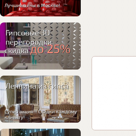
Лучшие цены в Москве!
Гипсовые 3D
перегородки
до 25%
скидка
Лепнина из гипса
Супер акция!!! Скидки каждому
клиенту!