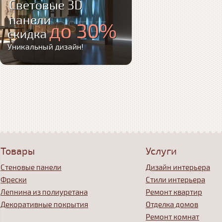
Световые 3D
панели
до 30%
скидка
Уникальный дизайн!
Товары
Услуги
Стеновые панели
Дизайн интерьера
Фрески
Стили интерьера
Лепнина из полиуретана
Ремонт квартир
Декоративные покрытия
Отделка домов
Ремонт комнат