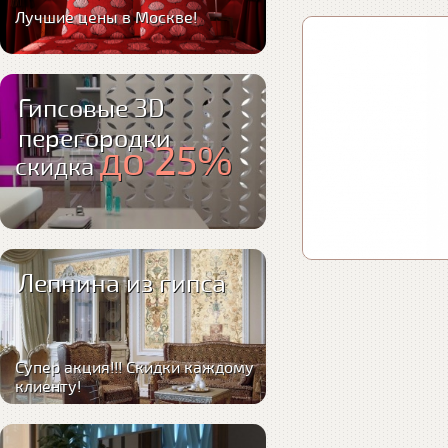
Лучшие цены в Москве!
Гипсовые 3D
перегородки
до 25%
скидка
Лепнина из гипса
Супер акция!!! Скидки каждому
клиенту!