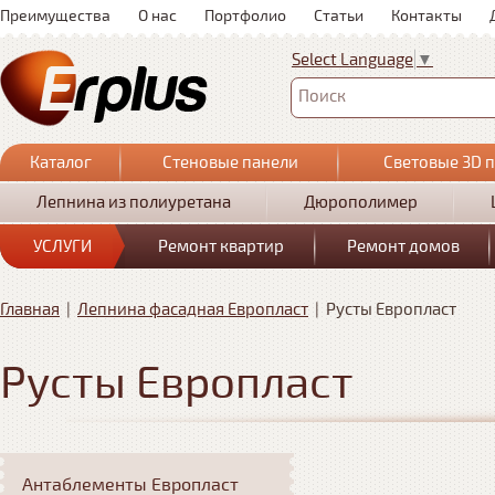
Преимущества
О нас
Портфолио
Статьи
Контакты
Select Language
▼
Поиск
Каталог
Стеновые панели
Световые 3D 
Лепнина из полиуретана
Дюрополимер
УСЛУГИ
Ремонт квартир
Ремонт домов
Главная
|
Лепнина фасадная Европласт
|
Русты Европласт
Русты Европласт
Антаблементы Европласт